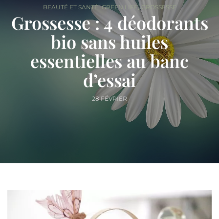
,
,
BEAUTÉ ET SANTÉ
GREEN LIFE
GROSSESSE
Grossesse : 4 déodorants
bio sans huiles
essentielles au banc
d’essai
28 FÉVRIER