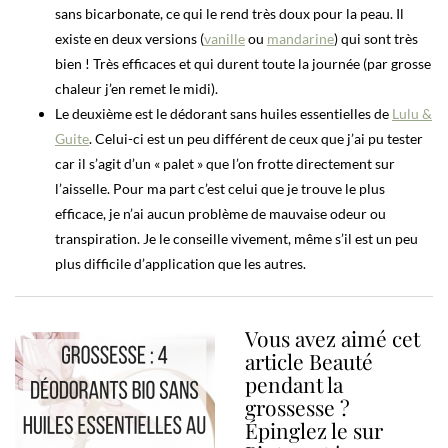
sans bicarbonate, ce qui le rend très doux pour la peau. Il
existe en deux versions (
vanille
ou
mandarine
) qui sont très
bien ! Très efficaces et qui durent toute la journée (par grosse
chaleur j’en remet le midi).
Le deuxième est le dédorant sans huiles essentielles de
Lulu &
Guite
. Celui-ci est un peu différent de ceux que j’ai pu tester
car il s’agit d’un « palet » que l’on frotte directement sur
l’aisselle. Pour ma part c’est celui que je trouve le plus
efficace, je n’ai aucun problème de mauvaise odeur ou
transpiration. Je le conseille vivement, même s’il est un peu
plus difficile d’application que les autres.
Vous avez aimé cet
article Beauté
pendant la
grossesse ?
Épinglez le sur