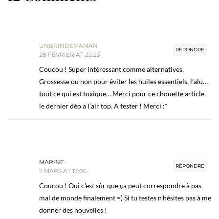
UNBRINDEMAMAN
RÉPONDRE
28 FÉVRIER AT 22:23
Coucou ! Super intéressant comme alternatives.
Grossesse ou non pour éviter les huiles essentiels, l’alu…
tout ce qui est toxique… Merci pour ce chouette article,
le dernier déo a l’air top. A tester ! Merci :*
MARINE
RÉPONDRE
7 MARS AT 17:06
Coucou ! Oui c’est sûr que ça peut correspondre à pas
mal de monde finalement =) Si tu testes n’hésites pas à me
donner des nouvelles !