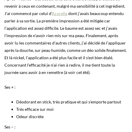
revenir à ceux en contenant, malgré ma sensibilité à cet ingrédient.
J’ai commencé par celui d’
Acorelle
dont j’avais beaucoup entendu
parler à sa sortie. La première impression a été mitigée car
l’application est assez difficile. Le baume est assez sec et j’avais
l’impression de n’avoir rien mis sur ma peau. Finalement, après
avoir lu les commentaires d’autres clients, j’ai décidé de l’appliquer
après la douche, sur peau humide, comme un déo solide finalement.
Et là nickel, l’application a été plus facile et il s’est bien étalé.
Concernant l’efficacité je n’ai rien à redire, il me tient toute la
journée sans avoir à en remettre (à voir cet été).
Ses + :
Déodorant en stick, très pratique et qui s’emporte partout
Très efficace sur moi
Odeur discrète
Ses – :