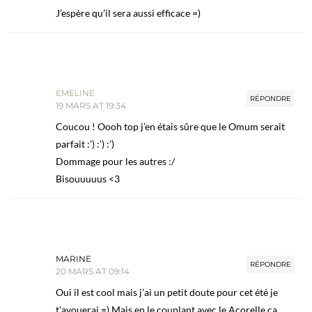
J’espère qu’il sera aussi efficace =)
EMELINE
RÉPONDRE
19 MARS AT 19:34
Coucou ! Oooh top j’en étais sûre que le Omum serait
parfait :’) :’) :’)
Dommage pour les autres :/
Bisouuuuus <3
MARINE
RÉPONDRE
20 MARS AT 09:14
Oui il est cool mais j’ai un petit doute pour cet été je
t’avouerai =) Mais en le couplant avec le Acorelle ça