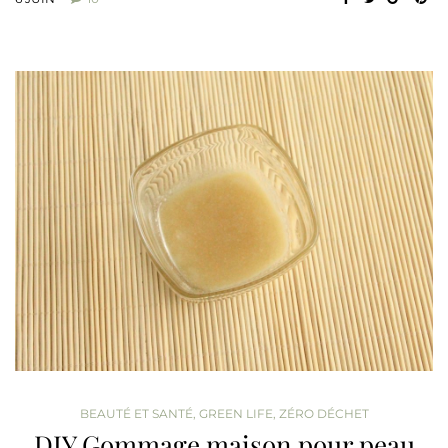
BEAUTÉ ET SANTÉ
,
GREEN LIFE
,
ZÉRO DÉCHET
DIY Gommage maison pour peau