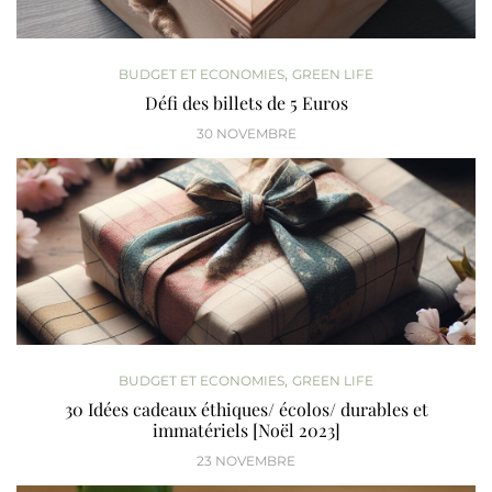
,
BUDGET ET ECONOMIES
GREEN LIFE
Défi des billets de 5 Euros
30 NOVEMBRE
,
BUDGET ET ECONOMIES
GREEN LIFE
30 Idées cadeaux éthiques/ écolos/ durables et
immatériels [Noël 2023]
23 NOVEMBRE