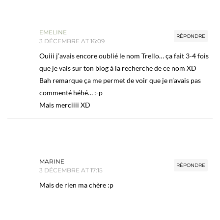
EMELINE
RÉPONDRE
3 DÉCEMBRE AT 16:09
Ouiii j’avais encore oublié le nom Trello… ça fait 3-4 fois
que je vais sur ton blog à la recherche de ce nom XD
Bah remarque ça me permet de voir que je n’avais pas
commenté héhé… :-p
Mais merciiii XD
MARINE
RÉPONDRE
3 DÉCEMBRE AT 17:15
Mais de rien ma chère :p