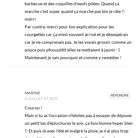
barbecue et des coquilles d’oeufs pilées. Quand ça
marche c’est super quand ça marche pas bin je râle !!
mdrrr
Par contre, merci pour ton explication pour les
courgettes car ça m’est souvent arrivé et je désespérais
car je ne comprenais pas. Je les voyais grossir comme un
pouce puis pfouuutttt elles se mettaient à jaunir :'(
Maintenant je sais pourquoi et comme y remédier !
MARINE
RÉPONDRE
5 JUILLET AT 10:13
Coucou !
Mais si tu as l’occasion n’hésites pas à essayer de déposer
un petit tas d’épluchures le soir, ça fonctionne hyper bien
!! Et puis là avec l’été et malgré la pluie, je n’ai plus trop