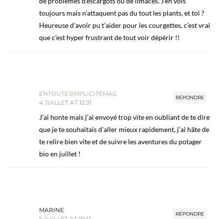
de problèmes d’escargots ou de limaces. J’en vois
toujours mais n’attaquent pas du tout les plants, et toi ?
Heureuse d’avoir pu t’aider pour les courgettes, c’est vrai
que c’est hyper frustrant de tout voir dépérir !!
ENTOUTESIMPLICITÉMAG
RÉPONDRE
4 JUILLET AT 12:31
J’ai honte mais j’ai envoyé trop vite en oubliant de te dire
que je te souhaitais d’aller mieux rapidement, j’ai hâte de
te relire bien vite et de suivre les aventures du potager
bio en juillet !
MARINE
RÉPONDRE
5 JUILLET AT 10:13