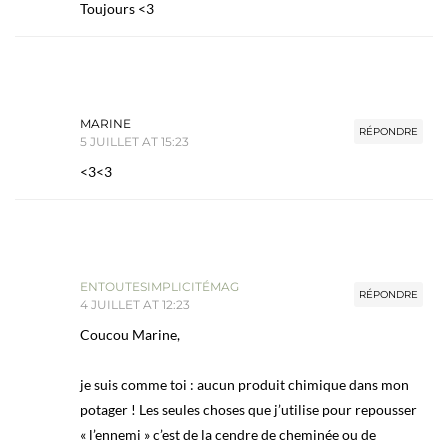
Toujours <3
MARINE
RÉPONDRE
5 JUILLET AT 15:23
<3<3
ENTOUTESIMPLICITÉMAG
RÉPONDRE
4 JUILLET AT 12:23
Coucou Marine,
je suis comme toi : aucun produit chimique dans mon
potager ! Les seules choses que j’utilise pour repousser
« l’ennemi » c’est de la cendre de cheminée ou de